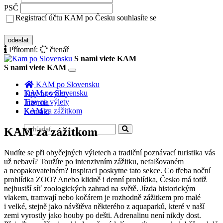
PSČ
Registrací účtu KAM po Česku souhlasíte se
zásady ochrany osobních údajů
odeslat
Přítomní:
čtenář
S nami viete KAM
S nami viete KAM
Toggle
navigation
KAM po Slovensku
KAM po Slovensku
Tipy na výlety
Tipy na výlety
Inzercia
KAM za zážitkom
Kontakt
KAM za zážitkom
Nudíte se při obyčejných výletech a tradiční poznávací turistika vás
už nebaví? Toužíte po intenzivním zážitku, nefalšovaném
a neopakovatelném? Inspiraci poskytne tato sekce. Co třeba noční
prohlídka ZOO? Anebo klidně i denní prohlídka, Česko má totiž
nejhustší síť zoologických zahrad na světě. Jízda historickým
vlakem, tramvají nebo kočárem je rozhodně zážitkem pro malé
i velké, stejně jako návštěva některého z aquaparků, které v naší
zemi vyrostly jako houby po dešti. Adrenalinu není nikdy dost.