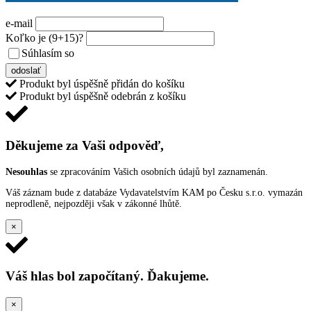
e-mail
Koľko je
(9+15)
?
Súhlasím so
VŠEOBECNÝMI PODMIENKAMI ANKETY O CENY
odoslať
Produkt byl úspěšně přidán do košíku
Produkt byl úspěšně odebrán z košíku
Děkujeme za Vaši odpověď,
Nesouhlas
se zpracováním Vašich osobních údajů byl zaznamenán.
Váš záznam bude z databáze Vydavatelstvím KAM po Česku s.r.o. vymazán
neprodleně, nejpozději však v zákonné lhůtě.
×
Váš hlas bol započítaný. Ďakujeme.
×