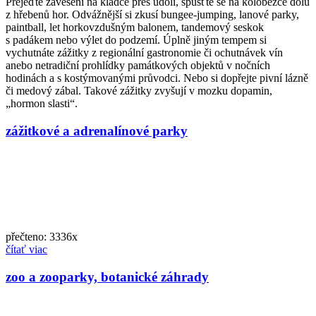
Přejeďte zavěšeni na kladce přes údolí, spusťte se na koloběžce dolů
z hřebenů hor. Odvážnější si zkusí bungee-jumping, lanové parky,
paintball, let horkovzdušným balonem, tandemový seskok
s padákem nebo výlet do podzemí. Úplně jiným tempem si
vychutnáte zážitky z regionální gastronomie či ochutnávek vín
anebo netradiční prohlídky památkových objektů v nočních
hodinách a s kostýmovanými průvodci. Nebo si dopřejte pivní lázně
či medový zábal. Takové zážitky zvyšují v mozku dopamin,
„hormon slasti“.
zážitkové a adrenalínové parky
přečteno: 3336x
čítať viac
zoo a zooparky, botanické záhrady