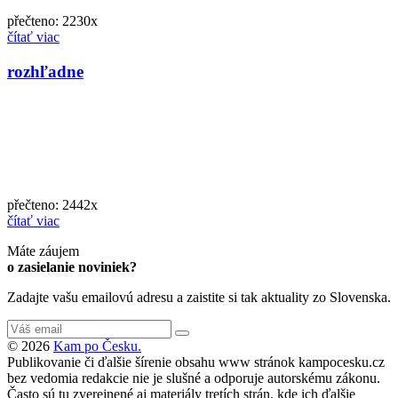
přečteno: 2230x
čítať viac
rozhľadne
přečteno: 2442x
čítať viac
Máte záujem
o zasielanie noviniek?
Zadajte vašu emailovú adresu a zaistite si tak aktuality zo Slovenska.
© 2026
Kam po Česku.
Publikovanie či ďalšie šírenie obsahu www stránok kampocesku.cz
bez vedomia redakcie nie je slušné a odporuje autorskému zákonu.
Často sú tu zverejnené aj materiály tretích strán, kde ich ďalšie