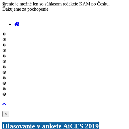
šírenie je možné len so súhlasom redakcie KAM po Česku.
Ďakujeme za pochopenie.
❅
❆
❅
❆
❅
❆
❅
❆
❅
❆
❅
❆
Zavřít
×
Hlasovanie v ankete AiCES 2019