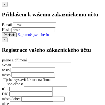
Zavřít
×
Přihlášení k vašemu zákaznickému účtu
E-mail
Heslo
Zapomněl jsem heslo
Přihlásit
Zavřít
×
Registrace vašeho zákaznického účtu
jméno a příjmení
e-mail
heslo
město
chci vystavit fakturu na firmu
společnost
IČO
DIČ
město / obec
ulice