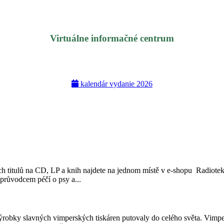
Virtuálne informačné centrum
kalendár vydanie 2026
h titulů na CD, LP a knih najdete na jednom místě v e­‑shopu ­ Radiot
průvodcem péčí o psy a...
obky slavných vimperských tiskáren putovaly do celého světa. Vimperk 