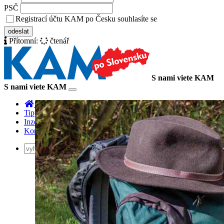
PSČ
Registrací účtu KAM po Česku souhlasíte se
zásady ochrany osobních 
odeslat
Přítomní:
čtenář
S nami viete KAM
S nami viete KAM
Toggle
navigation
KAM po Slovensku
Tipy na výlety
Inzercia
Kontakt