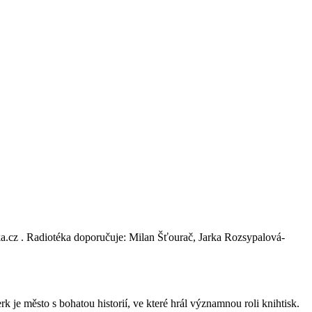
eka.cz . Radiotéka doporučuje: Milan Šťourač, Jarka Rozsypalová­
je město s bohatou historií, ve které hrál významnou roli knihtisk.