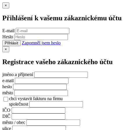
Zavřít
×
Přihlášení k vašemu zákaznickému účtu
E-mail
Heslo
Zapomněl jsem heslo
Přihlásit
Zavřít
×
Registrace vašeho zákaznického účtu
jméno a příjmení
e-mail
heslo
město
chci vystavit fakturu na firmu
společnost
IČO
DIČ
město / obec
ulice