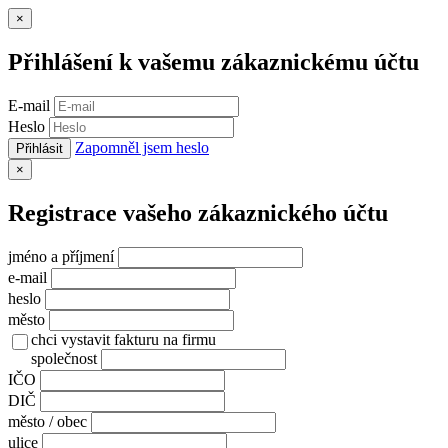
Zavřít
×
Přihlášení k vašemu zákaznickému účtu
E-mail
Heslo
Zapomněl jsem heslo
Přihlásit
Zavřít
×
Registrace vašeho zákaznického účtu
jméno a příjmení
e-mail
heslo
město
chci vystavit fakturu na firmu
společnost
IČO
DIČ
město / obec
ulice