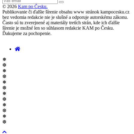
© 2026
Kam po Česku.
Publikovanie či ďalšie šírenie obsahu www stránok kampocesku.cz
bez vedomia redakcie nie je slušné a odporuje autorskému zákonu.
Často sú tu zverejnené aj materiály tretích strán, kde ich ďalšie
šírenie je možné len so súhlasom redakcie KAM po Česku.
Ďakujeme za pochopenie.
❅
❆
❅
❆
❅
❆
❅
❆
❅
❆
❅
❆