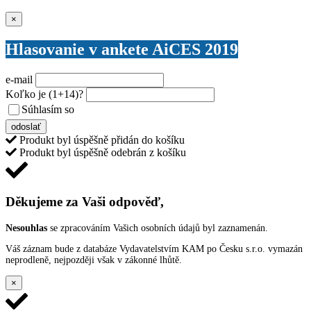
Zavřít
×
Hlasovanie v ankete AiCES 2019
e-mail
Koľko je
(1+14)
?
Súhlasím so
VŠEOBECNÝMI PODMIENKAMI ANKETY O CENY
odoslať
Produkt byl úspěšně přidán do košíku
Produkt byl úspěšně odebrán z košíku
Děkujeme za Vaši odpověď,
Nesouhlas
se zpracováním Vašich osobních údajů byl zaznamenán.
Váš záznam bude z databáze Vydavatelstvím KAM po Česku s.r.o. vymazán
neprodleně, nejpozději však v zákonné lhůtě.
×