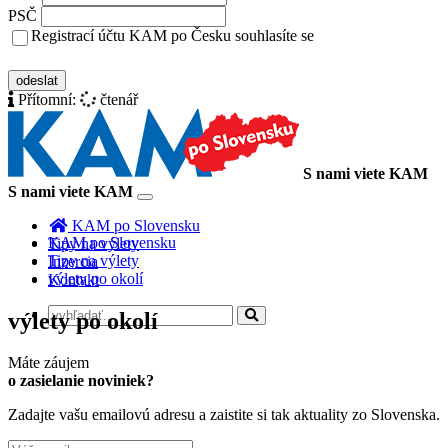
PSČ
Registrací účtu KAM po Česku souhlasíte se
zásady ochrany osobních údajů
odeslat
Přítomní:
čtenář
S nami viete KAM
S nami viete KAM
Toggle
navigation
KAM po Slovensku
KAM po Slovensku
Tipy na výlety
Tipy na výlety
Inzercia
výlety po okolí
Kontakt
výlety po okolí
Máte záujem
o zasielanie noviniek?
Zadajte vašu emailovú adresu a zaistite si tak aktuality zo Slovenska.