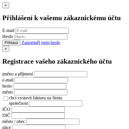
Zavřít
×
Přihlášení k vašemu zákaznickému účtu
E-mail
Heslo
Zapomněl jsem heslo
Přihlásit
Zavřít
×
Registrace vašeho zákaznického účtu
jméno a příjmení
e-mail
heslo
město
chci vystavit fakturu na firmu
společnost
IČO
DIČ
město / obec
ulice