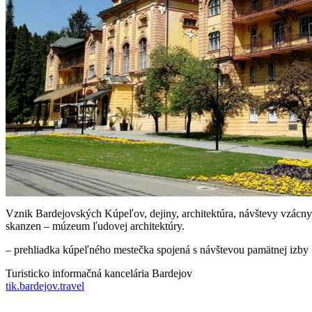
Vznik Bardejovských Kúpeľov, dejiny, architektúra, návštevy vzácny
skanzen – múzeum ľudovej architektúry.
– prehliadka kúpeľného mestečka spojená s návštevou pamätnej izby
Turisticko informačná kancelária Bardejov
tik.bardejov.travel