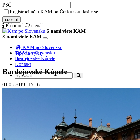
PSČ
Registrací účtu KAM po Česku souhlasíte se
zásady ochrany osobních 
odeslat
Přítomní:
čtenář
S nami viete KAM
S nami viete KAM
Toggle
navigation
KAM po Slovensku
KAM po Slovensku
Tipy na výlety
Bardejovské Kúpele
Inzercia
Kontakt
Bardejovské Kúpele
01.05.2019 | 15:16