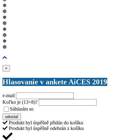
❅
❆
❅
❆
❅
❆
❅
❆
Zavřít
×
Hlasovanie v ankete AiCES 2019
e-mail
Koľko je
(13+8)
?
Súhlasím so
VŠEOBECNÝMI PODMIENKAMI ANKETY O CENY
odoslať
Produkt byl úspěšně přidán do košíku
Produkt byl úspěšně odebrán z košíku