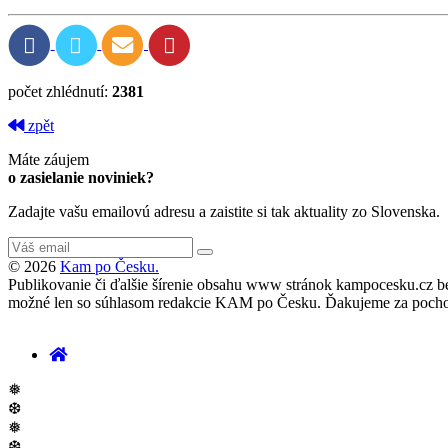
počet zhlédnutí:
2381
zpět
Máte záujem
o zasielanie noviniek?
Zadajte vašu emailovú adresu a zaistite si tak aktuality zo Slovenska.
© 2026
Kam po Česku.
Publikovanie či ďalšie šírenie obsahu www stránok kampocesku.cz bez v
možné len so súhlasom redakcie KAM po Česku. Ďakujeme za pocho
❅
❆
❅
❆