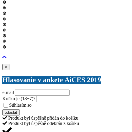
❆
❅
❆
❅
❆
❅
❆
❅
❆
Zavřít
×
Hlasovanie v ankete AiCES 2019
e-mail
Koľko je
(18+7)
?
Súhlasím so
VŠEOBECNÝMI PODMIENKAMI ANKETY O CENY
odoslať
Produkt byl úspěšně přidán do košíku
Produkt byl úspěšně odebrán z košíku