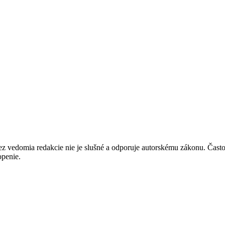
údajů
edomia redakcie nie je slušné a odporuje autorskému zákonu. Často sú t
penie.