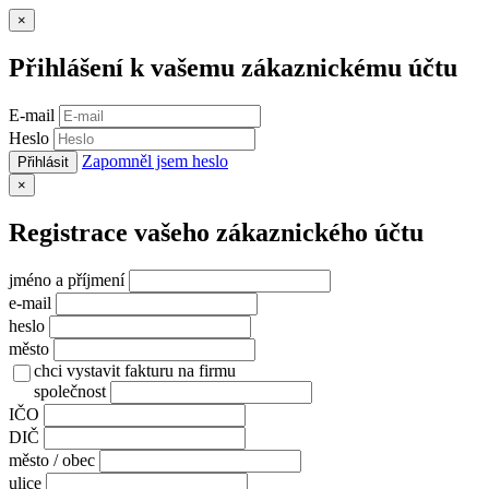
Zavřít
×
Přihlášení k vašemu zákaznickému účtu
E-mail
Heslo
Zapomněl jsem heslo
Přihlásit
Zavřít
×
Registrace vašeho zákaznického účtu
jméno a příjmení
e-mail
heslo
město
chci vystavit fakturu na firmu
společnost
IČO
DIČ
město / obec
ulice