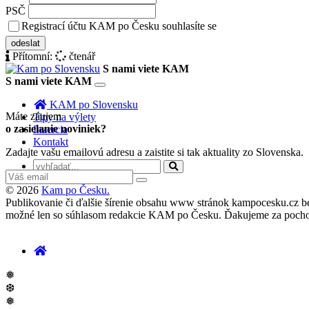
PSČ
Registrací účtu KAM po Česku souhlasíte se
zásady ochrany osobních 
odeslat
Přítomní:
čtenář
S nami viete KAM
S nami viete KAM
Toggle
navigation
KAM po Slovensku
Máte záujem
Tipy na výlety
o zasielanie noviniek?
Inzercia
Kontakt
Zadajte vašu emailovú adresu a zaistite si tak aktuality zo Slovenska.
© 2026
Kam po Česku.
Publikovanie či ďalšie šírenie obsahu www stránok kampocesku.cz bez v
možné len so súhlasom redakcie KAM po Česku. Ďakujeme za pocho
❅
❆
❅